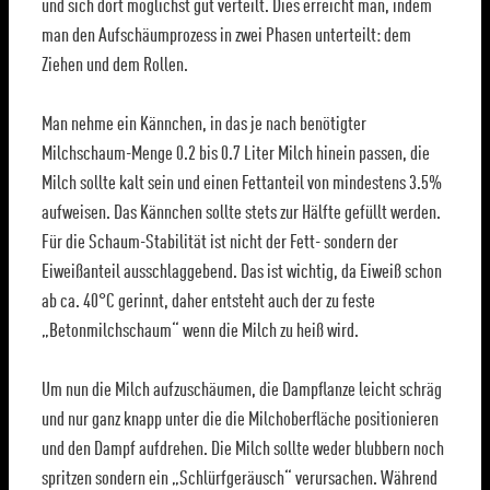
und sich dort möglichst gut verteilt. Dies erreicht man, indem
man den Aufschäumprozess in zwei Phasen unterteilt: dem
Ziehen und dem Rollen.
Man nehme ein Kännchen, in das je nach benötigter
Milchschaum-Menge 0.2 bis 0.7 Liter Milch hinein passen, die
Milch sollte kalt sein und einen Fettanteil von mindestens 3.5%
aufweisen. Das Kännchen sollte stets zur Hälfte gefüllt werden.
Für die Schaum-Stabilität ist nicht der Fett- sondern der
Eiweißanteil ausschlaggebend. Das ist wichtig, da Eiweiß schon
ab ca. 40°C gerinnt, daher entsteht auch der zu feste
„Betonmilchschaum“ wenn die Milch zu heiß wird.
Um nun die Milch aufzuschäumen, die Dampflanze leicht schräg
und nur ganz knapp unter die die Milchoberfläche positionieren
und den Dampf aufdrehen. Die Milch sollte weder blubbern noch
spritzen sondern ein „Schlürfgeräusch“ verursachen. Während