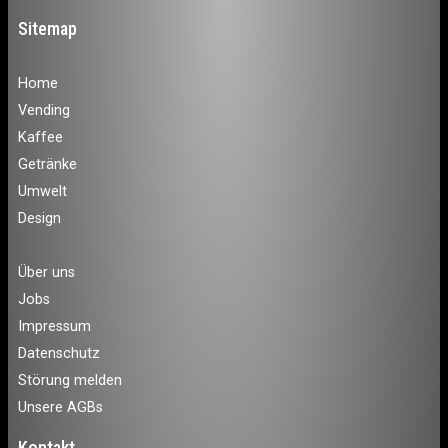
Sitemap
Home
Vending
Kaffee
Getränke
Umwelt
Design
Über uns
Jobs
Impressum
Datenschutz
Störung melden
Unsere AGBs
Kontakt