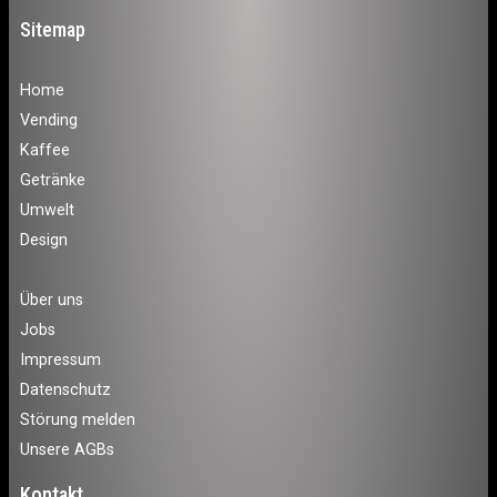
Sitemap
Home
Vending
Kaffee
Getränke
Umwelt
Design
Über uns
Jobs
Impressum
Datenschutz
Störung melden
Unsere AGBs
Kontakt