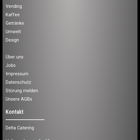
Vending
Kaffee
Getränke
Umwelt
Design
Über uns
Jobs
Impressum
Datenschutz
Störung melden
Unsere AGBs
Kontakt
Delta Catering