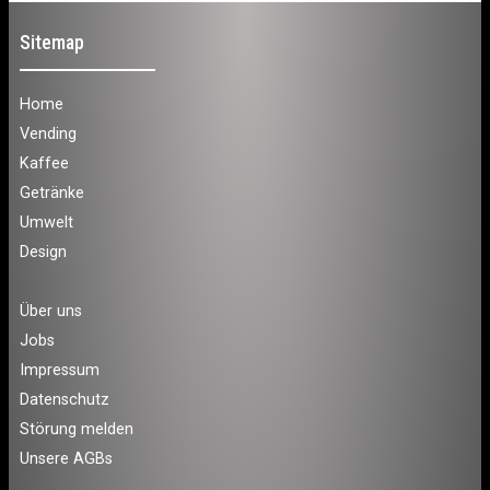
Sitemap
Home
Vending
Kaffee
Getränke
Umwelt
Design
Über uns
Jobs
Impressum
Datenschutz
Störung melden
Unsere AGBs