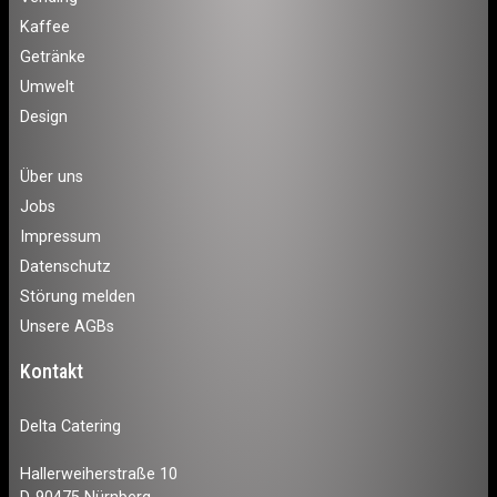
Kaffee
Getränke
Umwelt
Design
Über uns
Jobs
Impressum
Datenschutz
Störung melden
Unsere AGBs
Kontakt
Delta Catering
Hallerweiherstraße 10